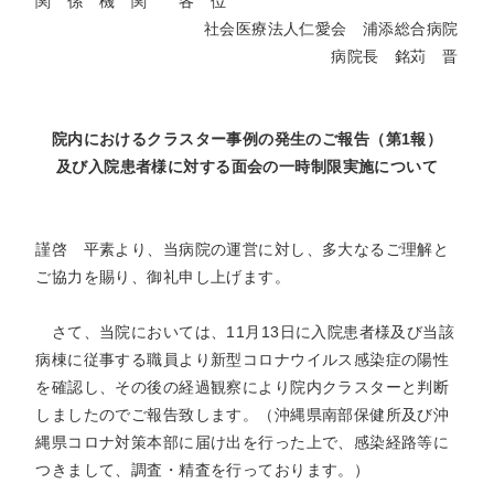
関 係 機 関 各 位
社会医療法人仁愛会 浦添総合病院
病院長 銘苅 晋
院内におけるクラスター事例の発生のご報告（第1報）
及び入院患者様に対する面会の一時制限実施について
謹啓 平素より、当病院の運営に対し、多大なるご理解と
ご協力を賜り、御礼申し上げます。
さて、当院においては、11月13日に入院患者様及び当該
病棟に従事する職員より新型コロナウイルス感染症の陽性
を確認し、その後の経過観察により院内クラスターと判断
しましたのでご報告致します。（沖縄県南部保健所及び沖
縄県コロナ対策本部に届け出を行った上で、感染経路等に
つきまして、調査・精査を行っております。）