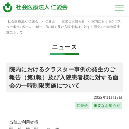
社会医療法人 仁愛会
>
仁愛会
>
重要なお知らせ
>
院内におけるクラス
法人のご
仁愛会の
各施設紹
経営・財
採用情報
ター事例の発生のご報告（第1報）及び入院患者様に対する面会の一時制限実
案内
取り組み
介
務情報
施について
法人のご案内
仁愛会の取り組み
各施設紹介
ニュース
理事⾧あ
一般事業
浦添総合
法人概要
ワークラ
健診セン
個人情報
社会医療
在宅総合
広報誌
健康経営
もこもこ
いさつ
主行動計
病院
イフバラ
ター
保護方針
法人 仁
センター
保育園
画・中途
ンスの確
愛会医報
院内におけるクラスター事例の発生のご
採用比率
立
適格請求
報告（第1報）及び入院患者様に対する面
書発行事
会の一時制限実施について
業者登録
新病院建
番号につ
設につい
いて
て
2022年11月17日
仁愛会
重要なお知らせ
当院ご利用者様