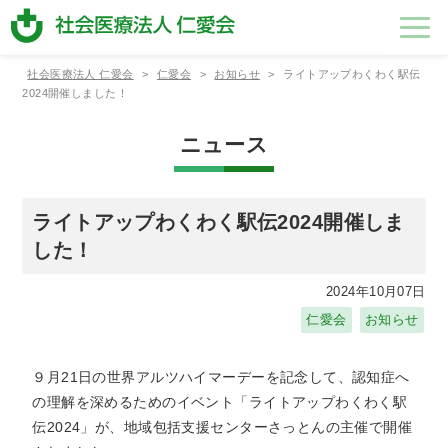
社会医療法人 仁愛会
>
仁愛会
>
お知らせ
>
ライトアップわくわく駅伝
法人のご
仁愛会の
各施設紹
経営・財
採用情報
2024開催しました！
案内
取り組み
介
務情報
ニュース
法人のご案内
仁愛会の取り組み
各施設紹介
理事⾧あ
一般事業
浦添総合
法人概要
ワークラ
健診セン
個人情報
社会医療
在宅総合
広報誌
健康経営
もこもこ
いさつ
主行動計
病院
イフバラ
ター
保護方針
法人 仁
センター
保育園
ライトアップわくわく駅伝2024開催しま
画・中途
ンスの確
愛会医報
採用比率
立
した！
適格請求
書発行事
2024年10月07日
業者登録
新病院建
番号につ
設につい
仁愛会
お知らせ
いて
て
９月21日の世界アルツハイマーデーを記念して、認知症へ
の理解を深めるためのイベント「ライトアップわくわく駅
伝2024」が、地域包括支援センターさっとんの主催で開催