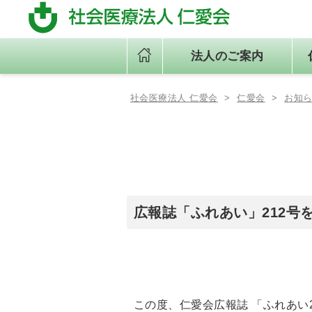
法人のご案内
社会医療法人 仁愛会
>
仁愛会
>
お知
法人のご案内
仁愛会の取り組み
各施設紹介
理事⾧あいさつ
一般事業主行動計画・中途採
浦添総合病院
用比率
適格請求書発行事業者登録番
号について
新病院建設について
広報誌「ふれあい」212号
この度、仁愛会広報誌 「ふれあい