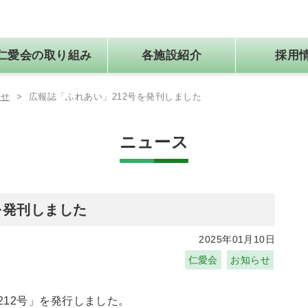
仁愛会の取り組み
各施設紹介
採用
らせ
>
広報誌「ふれあい」212号を発刊しました
法人概要
ワークライフバランスの確立
健診センター
個人情報保護方針
社会医療法人 仁愛会医報
在宅総合センター
ニュース
を発刊しました
2025年01月10日
仁愛会
お知らせ
212号」を発行しました。