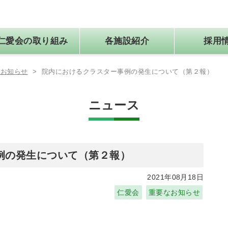
仁愛会の取り組み
各施設紹介
採用
なお知らせ
>
院内におけるクラスター事例の発生について（第２報）
法人概要
ワークライフバランスの確立
健診センター
個人情報保護方針
社会医療法人 仁愛会医報
在宅総合センター
ニュース
例の発生について（第２報）
2021年08月18日
仁愛会
重要なお知らせ