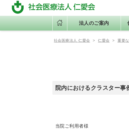
法人のご案内
社会医療法人 仁愛会
>
仁愛会
>
重要
法人のご案内
仁愛会の取り組み
各施設紹介
理事⾧あいさつ
一般事業主行動計画・中途採
浦添総合病院
用比率
適格請求書発行事業者登録番
号について
新病院建設について
院内におけるクラスター事
当院ご利用者様