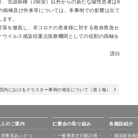
、当該病棟（2病室）以外からの新たな陽性患者は8
他の病棟及び外来等については、本事例での影響は出て
します。
策を徹底し、非コロナの患者様に対する救命救急セ
ナウイルス感染症重点医療機関としての役割の両軸を
謹白
院内におけるクラスター事例の発生について（第１報）
法人のご案内
仁愛会の取り組み
各施設紹介
理事⾧あいさつ
一般事業主行動計画・
浦添総合病