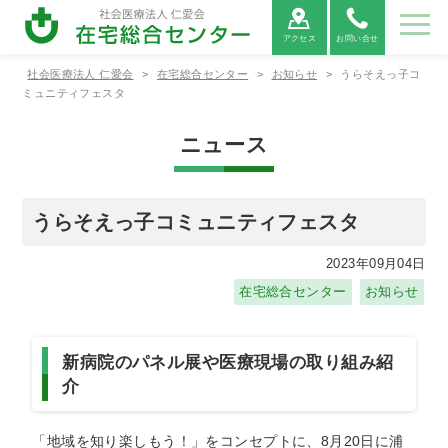
アクセス
お問い合せ
社会医療法人 仁愛会
>
在宅総合センター
>
お知らせ
>
うらそえっ子コ
センターのご
事業紹介
採用情報
ミュニティフェスタ
案内
ニュース
センターのご案内
事業紹介
ごあいさつ
介護老人保健
ご利用者の権
通所リハビリテ
フロアマップ
つるかめ訪問
ーションアルカ
施設アルカデ
利と義務に関
看護ステーシ
うらそえっ子コミュニティフェスタ
ディア（デイケ
ィア（入所）
する憲章
ョン
ア）
2023年09月04日
ヘルパーステ
訪問リハビリ
ことぶき指定
在宅総合センター
お知らせ
ーションらく
テーションア
居宅介護支援
だ
ルカディア
事業所
新病院のパネル展や医療現場の取り組み紹
浦添市地域包
浦添市地域包
介
括支援センタ
括支援センタ
ーみなとん
ーさっとん
「地域を知り楽しもう！」をコンセプトに、8月20日に浦