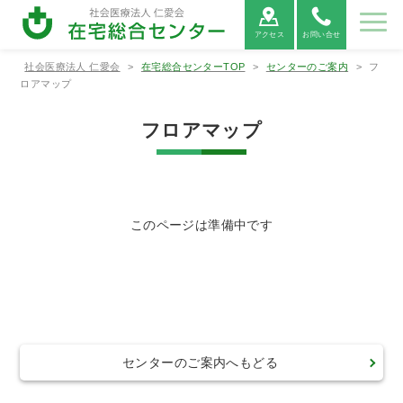
アクセス
お問い合せ
社会医療法人 仁愛会
>
在宅総合センターTOP
>
センターのご案内
>
フ
センターのご
事業紹介
採用情報
ロアマップ
案内
フロアマップ
センターのご案内
事業紹介
ごあいさつ
介護老人保健
ご利用者の権
通所リハビリテ
フロアマップ
つるかめ訪問
ーションアルカ
施設アルカデ
利と義務に関
看護ステーシ
ディア（デイケ
ィア（入所）
する憲章
ョン
ア）
このページは準備中です
ヘルパーステ
訪問リハビリ
ことぶき指定
ーションらく
テーションア
居宅介護支援
だ
ルカディア
事業所
浦添市地域包
浦添市地域包
括支援センタ
括支援センタ
センターのご案内へもどる
ーみなとん
ーさっとん