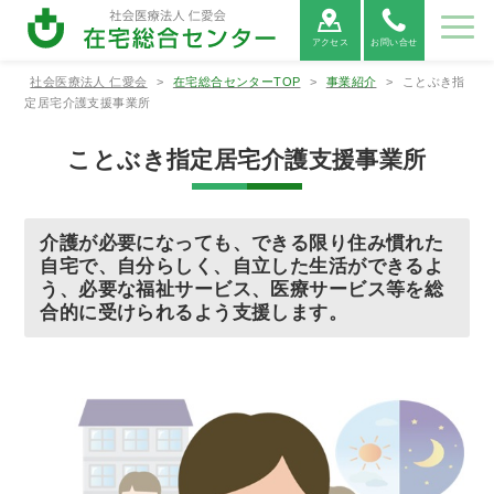
アクセス
お問い合せ
社会医療法人 仁愛会
>
在宅総合センターTOP
>
事業紹介
>
ことぶき指
センターのご
事業紹介
採用情報
定居宅介護支援事業所
案内
ことぶき指定居宅介護支援事業所
センターのご案内
事業紹介
ごあいさつ
介護老人保健
ご利用者の権
通所リハビリテ
フロアマップ
つるかめ訪問
ーションアルカ
施設アルカデ
利と義務に関
看護ステーシ
介護が必要になっても、できる限り住み慣れた
ディア（デイケ
ィア（入所）
する憲章
ョン
自宅で、自分らしく、自立した生活ができるよ
ア）
う、必要な福祉サービス、医療サービス等を総
合的に受けられるよう支援します。
ヘルパーステ
訪問リハビリ
ことぶき指定
ーションらく
テーションア
居宅介護支援
だ
ルカディア
事業所
浦添市地域包
浦添市地域包
括支援センタ
括支援センタ
ーみなとん
ーさっとん