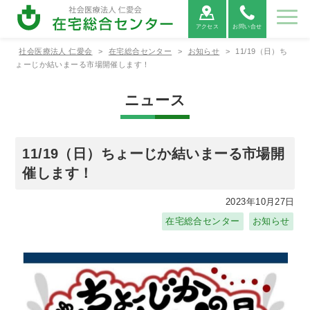
アクセス
お問い合せ
社会医療法人 仁愛会
>
在宅総合センター
>
お知らせ
>
11/19（日）ち
センターのご
事業紹介
採用情報
ょーじか結いまーる市場開催します！
案内
ニュース
センターのご案内
事業紹介
ごあいさつ
介護老人保健
ご利用者の権
通所リハビリテ
フロアマップ
つるかめ訪問
ーションアルカ
施設アルカデ
利と義務に関
看護ステーシ
11/19（日）ちょーじか結いまーる市場開
ディア（デイケ
ィア（入所）
する憲章
ョン
ア）
催します！
ヘルパーステ
訪問リハビリ
ことぶき指定
2023年10月27日
ーションらく
テーションア
居宅介護支援
在宅総合センター
お知らせ
だ
ルカディア
事業所
浦添市地域包
浦添市地域包
括支援センタ
括支援センタ
ーみなとん
ーさっとん