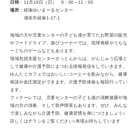
日時
：11月19日（日） 9：00～11：00
場所
：経塚ゆいまーるセンター
浦添市経塚1-17-1
地域の方や児童センターの子ども達が育てたお野菜の販売
やフードドライブ、遊びコーナーでは、琉球将棋やうちな
ーぐちのゲームなどもあります。
地域包括支援センターさっとんからは、がんじゅう広場と
して健康や介護予防にまつわる情報発信をしていきます。
ゆんたくカフェではおいしいコーヒーを飲みながら、健康
相談や血圧測定ができます。介護予防体操も毎回行ってい
ます。
フィナーレでは、児童センターの子ども達の演舞披露や地
域の方の演奏、そして歌声喫茶もあります。ぜひ、みんな
で楽しみながら介護予防、健康習慣を身につけましょう♪
詳しくはチラシをご覧ください♪来場お待ちしています