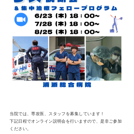
トアウ
耳鼻咽喉
歯科口腔
放射線科
リハビリ
ト）
科
外科
テーショ
ン科
臨床検査
病理診断
緩和ケア
麻酔科
科
科
当院では、専攻医、スタッフを募集しています！
下記日程でオンライン説明会を行いますので、是非ご参加
ください。