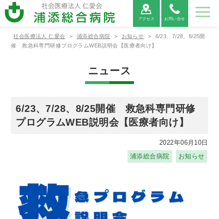
アクセス
お問い合せ
社会医療法人 仁愛会
>
浦添総合病院
>
お知らせ
>
6/23、7/28、8/25開
病院紹
ご利用
診療科
部署紹
地域医
採用情
催 救急科専門研修プログラムWEB説明会【医療者向け】
介
案内
紹介
介
療連携
報
ニュース
病院紹介
ご利用案内
診療科紹介
部署紹介
地域医療連携
病院⾧あ
外来受診
救命救急
看護部
医療連携
当院につ
救急外来
呼吸器内
薬剤部
医療機関
病院情報
入院・お
病院総合
臨床検査
連携医療
広報誌
患者相談
消化器内
診療放射
心電図
いさつ
の方へ
センター
について
いて
受診の方
科
からの紹
の公表
見舞いの
内科
部
機関のご
窓口のご
科
線部
FAX相談
6/23、7/28、8/25開催 救急科専門研修
へ
介につい
方へ
案内
案内
について
プログラムWEB説明会【医療者向け】
て
新病院建
循環器内
栄養管理
適格請求
神経内科
リハビリ
糖尿病内
ME科
腎臓内科
臨床研究
設につい
各種書類
科
部
書発行事
診療情報
テーショ
医薬品に
分泌科
個人情報
支援セン
2022年06月10日
て
発行につ
業者登録
の開示に
ン部
ついての
保護方針
ター
いて
番号につ
ついて
ご案内
浦添総合病院
お知らせ
外科
呼吸器外
乳腺外科
整形外科
いて
科
宗教的理
敷地内禁
臨床研究
保険外負
由により
煙につい
に関する
担一覧
形成外科
脳神経外
腎・泌尿
心臓血管
輸血を拒
て
情報の公
科
器外科
外科
否される
開につい
患者様へ
て（オプ