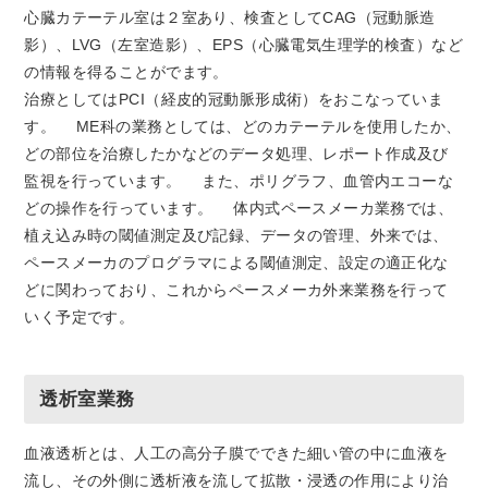
心臓カテーテル室は２室あり、検査としてCAG（冠動脈造
影）、LVG（左室造影）、EPS（心臓電気生理学的検査）など
の情報を得ることがでます。
治療としてはPCI（経皮的冠動脈形成術）をおこなっていま
す。 ME科の業務としては、どのカテーテルを使用したか、
どの部位を治療したかなどのデータ処理、レポート作成及び
監視を行っています。 また、ポリグラフ、血管内エコーな
どの操作を行っています。 体内式ペースメーカ業務では、
植え込み時の閾値測定及び記録、データの管理、外来では、
ペースメーカのプログラマによる閾値測定、設定の適正化な
どに関わっており、これからペースメーカ外来業務を行って
いく予定です。
透析室業務
血液透析とは、人工の高分子膜でできた細い管の中に血液を
流し、その外側に透析液を流して拡散・浸透の作用により治