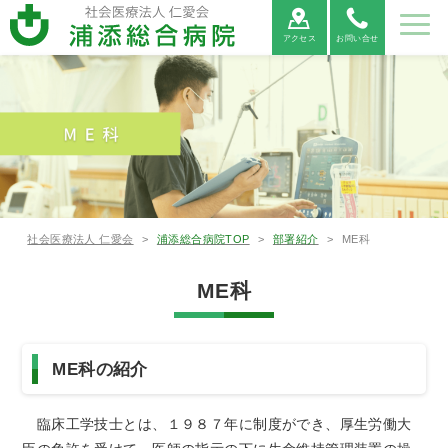
アクセス
お問い合せ
病院紹
ご利用
診療科
部署紹
地域医
採用情
介
案内
紹介
介
療連携
報
病院紹介
ご利用案内
診療科紹介
部署紹介
地域医療連携
病院⾧あ
外来受診
救命救急
看護部
医療連携
当院につ
救急外来
呼吸器内
薬剤部
医療機関
病院情報
入院・お
病院総合
臨床検査
連携医療
広報誌
患者相談
消化器内
診療放射
心電図
いさつ
の方へ
センター
について
いて
受診の方
科
からの紹
の公表
見舞いの
内科
部
機関のご
窓口のご
科
線部
FAX相談
へ
介につい
方へ
案内
案内
について
社会医療法人 仁愛会
>
浦添総合病院TOP
>
部署紹介
>
ME科
て
新病院建
循環器内
栄養管理
適格請求
神経内科
リハビリ
糖尿病内
ME科
腎臓内科
臨床研究
設につい
各種書類
科
部
書発行事
診療情報
テーショ
医薬品に
分泌科
個人情報
支援セン
ME科
て
発行につ
業者登録
の開示に
ン部
ついての
保護方針
ター
いて
番号につ
ついて
ご案内
外科
呼吸器外
乳腺外科
整形外科
いて
科
宗教的理
敷地内禁
臨床研究
保険外負
ME科の紹介
由により
煙につい
に関する
担一覧
形成外科
脳神経外
腎・泌尿
心臓血管
輸血を拒
て
情報の公
科
器外科
外科
否される
開につい
臨床工学技士とは、１９８７年に制度ができ、厚生労働大
患者様へ
て（オプ