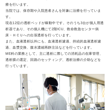
療を行います。
当院では、保存期や入院患者さんを対象に治療を行っていま
す。
現在12症の透析ベッドが稼動中です。そのうち3台が個人用透
析器であり、その個人機にて2階ICU、救命救急センター病
床・ＨＣＵへの出張透析を行っています。
また、血液透析以外にも、血液透析濾過、持続的血液透析濾
過、血漿交換、腹水濃縮再静注法などを行っています。
ME科の業務として、主に透析に際しての消耗品の在庫管理、
透析膜の選定、回路のセッティング、透析治療の介助などを
行っています。