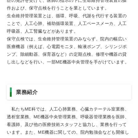
臣の免許を受けて、医師の指示の下に生命維持管理装置の操
トアウ
耳鼻咽喉
歯科口腔
放射線科
リハビリ
ト）
作および、保守点検を行うことを業としています。
科
外科
テーショ
ン科
生命維持管理装置とは、循環、呼吸、代謝を代行する装置の
ことで、人工心肺、補助循環装置、人工ペースメーカ、人工
臨床検査
病理診断
緩和ケア
麻酔科
呼吸器、人工腎臓などがあります。
科
科
保守点検では、生命維持管理装置のみならず、院内の幅広い
医療機器（例えば、心電図モニタ、輸液ポンプ、シリンジポ
ンプ、除細動器、保育器など）の定期点検、修理や機器の貸
し出しなどを行い、一部ME機器中央管理を手がけています。
業務紹介
私たちME科では、人工心肺業務、心臓カテーテル室業務、
透析室業務、ME機器中央管理業務、呼吸器管理業務を医師、
看護師、及び他の医療技術スタッフと協力し、業務を行って
います。また、ME機器に関しての、院内勉強会なども開催し