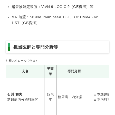
超音波測定装置：ViVid 9 LOGIC 9（GE横河）等
MRI装置：SIGNA TwinSpeed 1.5T、OPTIMA450w
1.5T（GE横河）
担当医師と専門分野等
卒業
氏名
専門分野
年
石川 和夫
1978
日本糖尿病学
糖尿病、内分泌
糖尿病内分泌科顧問
年
日本内科学会