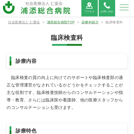
アクセス
お問い合せ
社会医療法人 仁愛会
>
浦添総合病院TOP
>
診療科紹介
>
臨床検査科
病院紹
ご利用
診療科
部署紹
地域医
採用情
介
案内
紹介
介
療連携
報
臨床検査科
病院紹介
ご利用案内
診療科紹介
部署紹介
地域医療連携
病院⾧あ
外来受診
救命救急
看護部
医療連携
当院につ
救急外来
呼吸器内
薬剤部
医療機関
病院情報
入院・お
病院総合
臨床検査
連携医療
広報誌
患者相談
消化器内
診療放射
心電図
診療内容
いさつ
の方へ
センター
について
いて
受診の方
科
からの紹
の公表
見舞いの
内科
部
機関のご
窓口のご
科
線部
FAX相談
へ
介につい
方へ
案内
案内
について
て
臨床検査の質の向上に向けてのサポートや臨床検査部の適
新病院建
循環器内
栄養管理
適格請求
神経内科
リハビリ
糖尿病内
ME科
腎臓内科
臨床研究
設につい
各種書類
科
部
書発行事
診療情報
テーショ
医薬品に
分泌科
個人情報
支援セン
正な管理運営がなされているかどうかをチェックすることが
て
発行につ
業者登録
の開示に
ン部
ついての
保護方針
ター
主な役割です。臨床検査技師からのコンサルテーションや指
いて
番号につ
ついて
ご案内
外科
呼吸器外
乳腺外科
整形外科
いて
導・教育、さらには臨床医や看護師、他の医療スタッフから
科
のコンサルテーションも受けます。
宗教的理
敷地内禁
臨床研究
保険外負
由により
煙につい
に関する
担一覧
形成外科
脳神経外
腎・泌尿
心臓血管
輸血を拒
て
情報の公
科
器外科
外科
否される
開につい
患者様へ
て（オプ
診療特色