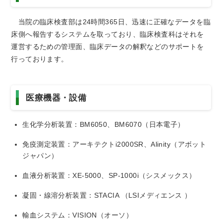
トアウ
耳鼻咽喉
歯科口腔
放射線科
リハビリ
ト）
科
外科
テーショ
当院の臨床検査部は24時間365日、迅速に正確なデータを臨
ン科
床側へ報告するシステムを取っており、臨床検査科はそれを
運営するための管理面、臨床データの解釈などのサポートを
臨床検査
病理診断
緩和ケア
麻酔科
科
科
行っております。
医療機器・設備
生化学分析装置：BM6050、BM6070（日本電子）
免疫測定装置：アーキテクトi2000SR、Alinity（アボット
ジャパン）
血液分析装置：XE-5000、SP-1000i（シスメックス）
凝固・線溶分析装置：STACIA （LSIメディエンス ）
輸血システム：VISION（オーソ）