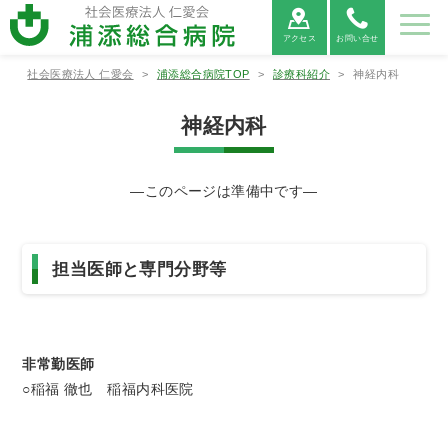
アクセス
お問い合せ
社会医療法人 仁愛会
>
浦添総合病院TOP
>
診療科紹介
>
神経内科
病院紹
ご利用
診療科
部署紹
地域医
採用情
介
案内
紹介
介
療連携
報
神経内科
病院紹介
ご利用案内
診療科紹介
部署紹介
地域医療連携
―このページは準備中です―
病院⾧あ
外来受診
救命救急
看護部
医療連携
当院につ
救急外来
呼吸器内
薬剤部
医療機関
病院情報
入院・お
病院総合
臨床検査
連携医療
広報誌
患者相談
消化器内
診療放射
心電図
いさつ
の方へ
センター
について
いて
受診の方
科
からの紹
の公表
見舞いの
内科
部
機関のご
窓口のご
科
線部
FAX相談
へ
介につい
方へ
案内
案内
について
て
新病院建
循環器内
栄養管理
適格請求
神経内科
リハビリ
糖尿病内
ME科
腎臓内科
臨床研究
担当医師と専門分野等
設につい
各種書類
科
部
書発行事
診療情報
テーショ
医薬品に
分泌科
個人情報
支援セン
て
発行につ
業者登録
の開示に
ン部
ついての
保護方針
ター
いて
番号につ
ついて
ご案内
外科
呼吸器外
乳腺外科
整形外科
いて
科
非常勤医師
宗教的理
敷地内禁
臨床研究
保険外負
由により
煙につい
に関する
担一覧
○稲福 徹也 稲福内科医院
形成外科
脳神経外
腎・泌尿
心臓血管
輸血を拒
て
情報の公
科
器外科
外科
否される
開につい
患者様へ
て（オプ