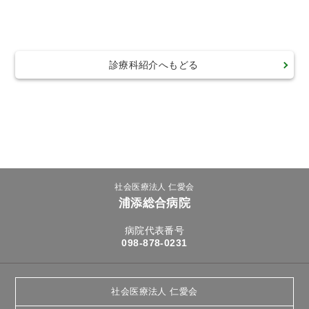
トアウ
耳鼻咽喉
歯科口腔
放射線科
リハビリ
ト）
科
外科
テーショ
ン科
診療科紹介へもどる
臨床検査
病理診断
緩和ケア
麻酔科
科
科
社会医療法人 仁愛会
浦添総合病院
病院代表番号
098-878-0231
社会医療法人 仁愛会