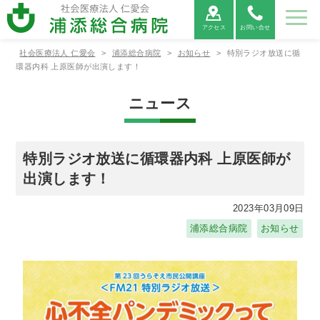
アクセス
お問い合せ
社会医療法人 仁愛会
>
浦添総合病院
>
お知らせ
>
特別ラジオ放送に循
病院紹
ご利用
診療科
部署紹
地域医
採用情
環器内科 上原医師が出演します！
介
案内
紹介
介
療連携
報
ニュース
病院紹介
ご利用案内
診療科紹介
部署紹介
地域医療連携
病院⾧あ
外来受診
救命救急
看護部
医療連携
当院につ
救急外来
呼吸器内
薬剤部
医療機関
病院情報
入院・お
病院総合
臨床検査
連携医療
広報誌
患者相談
消化器内
診療放射
心電図
いさつ
の方へ
センター
について
いて
受診の方
科
からの紹
の公表
見舞いの
内科
部
機関のご
窓口のご
科
線部
FAX相談
特別ラジオ放送に循環器内科 上原医師が
へ
介につい
方へ
案内
案内
について
出演します！
て
新病院建
循環器内
栄養管理
適格請求
神経内科
リハビリ
糖尿病内
ME科
腎臓内科
臨床研究
設につい
各種書類
科
部
書発行事
診療情報
テーショ
医薬品に
分泌科
個人情報
支援セン
2023年03月09日
て
発行につ
業者登録
の開示に
ン部
ついての
保護方針
ター
いて
番号につ
ついて
ご案内
浦添総合病院
お知らせ
外科
呼吸器外
乳腺外科
整形外科
いて
科
宗教的理
敷地内禁
臨床研究
保険外負
由により
煙につい
に関する
担一覧
形成外科
脳神経外
腎・泌尿
心臓血管
輸血を拒
て
情報の公
科
器外科
外科
否される
開につい
患者様へ
て（オプ