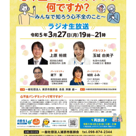
トアウ
耳鼻咽喉
歯科口腔
放射線科
リハビリ
ト）
科
外科
テーショ
ン科
臨床検査
病理診断
緩和ケア
麻酔科
科
科