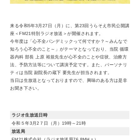
来る令和5年3月27日（月）に、第23回うらそえ市民公開講
座＜FM21特別ラジオ放送＞が開催されます。
今年度は「心不全パンデミックって何ですか？～みんなで
知ろう心不全のこと～」がテーマとなっており、当院 循環
器内科 部長 上原 裕規先生が心不全のことや症状、治療方
法、予防方法等について講演予定です。また、パーソナリ
ティは当院 副院長の蔵下 要先生が担当されます。
当日は生放送となっておりますので、興味のある方は是非
お聞き下さい。
ラジオ生放送日時
令和５年3月2７日（月）19時～21時
放送局
FM21株式会社（ラジオ放送局76.8MHｚ）