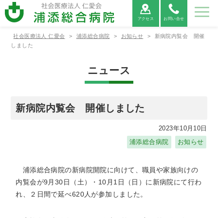
アクセス
お問い合せ
社会医療法人 仁愛会
>
浦添総合病院
>
お知らせ
>
新病院内覧会 開催
病院紹
ご利用
診療科
部署紹
地域医
採用情
しました
介
案内
紹介
介
療連携
報
ニュース
病院紹介
ご利用案内
診療科紹介
部署紹介
地域医療連携
病院⾧あ
外来受診
救命救急
看護部
医療連携
当院につ
救急外来
呼吸器内
薬剤部
医療機関
病院情報
入院・お
病院総合
臨床検査
連携医療
広報誌
患者相談
消化器内
診療放射
心電図
いさつ
の方へ
センター
について
いて
受診の方
科
からの紹
の公表
見舞いの
内科
部
機関のご
窓口のご
科
線部
FAX相談
新病院内覧会 開催しました
へ
介につい
方へ
案内
案内
について
て
新病院建
循環器内
栄養管理
適格請求
神経内科
リハビリ
糖尿病内
ME科
腎臓内科
臨床研究
2023年10月10日
設につい
各種書類
科
部
書発行事
診療情報
テーショ
医薬品に
分泌科
個人情報
支援セン
浦添総合病院
お知らせ
て
発行につ
業者登録
の開示に
ン部
ついての
保護方針
ター
いて
番号につ
ついて
ご案内
外科
呼吸器外
乳腺外科
整形外科
いて
科
浦添総合病院の新病院開院に向けて、職員や家族向けの
宗教的理
敷地内禁
臨床研究
保険外負
内覧会が9月30日（土）・10月1日（日）に新病院にて行わ
由により
煙につい
に関する
担一覧
形成外科
脳神経外
腎・泌尿
心臓血管
輸血を拒
て
情報の公
れ、２日間で延べ620人が参加しました。
科
器外科
外科
否される
開につい
患者様へ
て（オプ