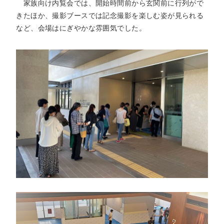
トアウ
家族向け内覧会では、開始時間前から玄関前に行列がで
耳鼻咽喉
歯科口腔
放射線科
リハビリ
ト）
きたほか、撮影ブースでは記念撮影を楽しむ姿が見られる
科
外科
テーショ
ン科
など、会場はにぎやかな雰囲気でした。
臨床検査
病理診断
緩和ケア
麻酔科
科
科