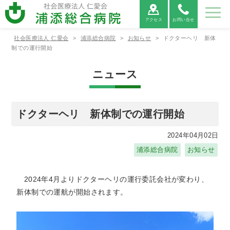
アクセス
お問い合せ
社会医療法人 仁愛会
>
浦添総合病院
>
お知らせ
>
ドクターヘリ 新体
病院紹
ご利用
診療科
部署紹
地域医
採用情
制での運行開始
介
案内
紹介
介
療連携
報
ニュース
病院紹介
ご利用案内
診療科紹介
部署紹介
地域医療連携
病院⾧あ
外来受診
救命救急
看護部
医療連携
当院につ
救急外来
呼吸器内
薬剤部
医療機関
病院情報
入院・お
病院総合
臨床検査
連携医療
広報誌
患者相談
消化器内
診療放射
心電図
いさつ
の方へ
センター
について
いて
受診の方
科
からの紹
の公表
見舞いの
内科
部
機関のご
窓口のご
科
線部
FAX相談
ドクターヘリ 新体制での運行開始
へ
介につい
方へ
案内
案内
について
て
新病院建
循環器内
栄養管理
適格請求
神経内科
リハビリ
糖尿病内
ME科
腎臓内科
臨床研究
2024年04月02日
設につい
各種書類
科
部
書発行事
診療情報
テーショ
医薬品に
分泌科
個人情報
支援セン
浦添総合病院
お知らせ
て
発行につ
業者登録
の開示に
ン部
ついての
保護方針
ター
いて
番号につ
ついて
ご案内
外科
呼吸器外
乳腺外科
整形外科
いて
科
2024年4月よりドクターヘリの運行委託会社が変わり、
宗教的理
敷地内禁
臨床研究
保険外負
新体制での運航が開始されます。
由により
煙につい
に関する
担一覧
形成外科
脳神経外
腎・泌尿
心臓血管
輸血を拒
て
情報の公
科
器外科
外科
否される
開につい
患者様へ
て（オプ