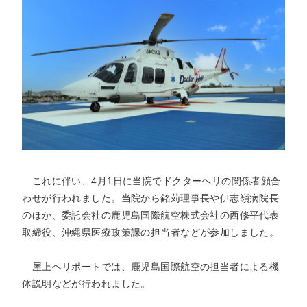
トアウ
耳鼻咽喉
歯科口腔
放射線科
リハビリ
ト）
科
外科
テーショ
ン科
臨床検査
病理診断
緩和ケア
麻酔科
科
科
これに伴い、4月1日に当院でドクターヘリの関係者顔合
わせが行われました。当院から銘苅理事長や伊志嶺病院長
のほか、委託会社の鹿児島国際航空株式会社の西修平代表
取締役、沖縄県医療政策課の担当者などが参加しました。
屋上ヘリポートでは、鹿児島国際航空の担当者による機
体説明などが行われました。