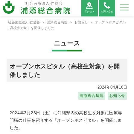
アクセス
お問い合せ
社会医療法人 仁愛会
>
浦添総合病院
>
お知らせ
>
オープンホスピタル
病院紹
ご利用
診療科
部署紹
地域医
採用情
（高校生対象）を開催しました
介
案内
紹介
介
療連携
報
ニュース
病院紹介
ご利用案内
診療科紹介
部署紹介
地域医療連携
病院⾧あ
外来受診
救命救急
看護部
医療連携
当院につ
救急外来
呼吸器内
薬剤部
医療機関
病院情報
入院・お
病院総合
臨床検査
連携医療
広報誌
患者相談
消化器内
診療放射
心電図
いさつ
の方へ
センター
について
いて
受診の方
科
からの紹
の公表
見舞いの
内科
部
機関のご
窓口のご
科
線部
FAX相談
オープンホスピタル（高校生対象）を開
へ
介につい
方へ
案内
案内
について
催しました
て
新病院建
循環器内
栄養管理
適格請求
神経内科
リハビリ
糖尿病内
ME科
腎臓内科
臨床研究
設につい
各種書類
科
部
書発行事
診療情報
テーショ
医薬品に
分泌科
個人情報
支援セン
2024年04月18日
て
発行につ
業者登録
の開示に
ン部
ついての
保護方針
ター
いて
番号につ
ついて
ご案内
浦添総合病院
お知らせ
外科
呼吸器外
乳腺外科
整形外科
いて
科
宗教的理
敷地内禁
臨床研究
保険外負
2024年3月23日（土）に沖縄県内の高校生を対象に医療専
由により
煙につい
に関する
担一覧
形成外科
脳神経外
腎・泌尿
心臓血管
輸血を拒
て
情報の公
門職の仕事を紹介する「オープンホスピタル」を開催しま
科
器外科
外科
否される
開につい
した。
患者様へ
て（オプ