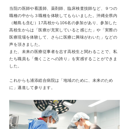
トアウ
耳鼻咽喉
歯科口腔
放射線科
リハビリ
ト）
当院の医師や看護師、薬剤師、臨床検査技師など、９つの
科
外科
テーショ
ン科
職種の中から３職種を体験してもらいました。沖縄全県内
（離島も含む）17高校から106名の参加があり、参加した
臨床検査
病理診断
緩和ケア
麻酔科
高校生からは「医療が充実していると感じた」や「実際の
科
科
医療現場を体験して、さらに医療に興味がわいた」などの
声を頂きました。
また、未来の医療従事者を志す高校生と関わることで、私
たち職員も「働くことへの誇り」を実感することができま
した。
これからも浦添総合病院は「地域のために、未来のため
に」邁進して参ります。