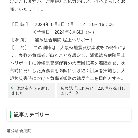
トアウ
けいたしますが、ご理解とご協力のほど、何卒よろしくお
耳鼻咽喉
歯科口腔
放射線科
リハビリ
ト）
願いいたします。
科
外科
テーショ
ン科
【日 時 】 2024年 8月5日（月） 12：30～16：00
臨床検査
病理診断
緩和ケア
麻酔科
※予備日 2024年8月6日（火）
科
科
【場 所】 浦添総合病院 屋上ヘリポート
【目 的】 この訓練は、大規模地震及び津波等の発生によ
り、多数の負傷者が出たことを想定し、浦添総合病院屋上
ヘリポートに沖縄県警察保有の大型回転翼を着陸させ、災
害時に発生した負傷者を医師に引き継ぐ訓練を実施し、大
規模災害時における負傷者搬送の練度向上を目的とする。
休診案内を更新し
広報誌「ふれあい」210号を発刊し
ました
ました
記事カテゴリー
浦添総合病院