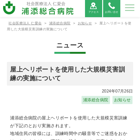
アクセス
お問い合せ
社会医療法人 仁愛会
>
浦添総合病院
>
お知らせ
>
屋上ヘリポートを使
病院紹
ご利用
診療科
部署紹
地域医
採用情
用した大規模災害訓練の実施について
介
案内
紹介
介
療連携
報
ニュース
病院紹介
ご利用案内
診療科紹介
部署紹介
地域医療連携
病院⾧あ
外来受診
救命救急
看護部
医療連携
当院につ
救急外来
呼吸器内
薬剤部
医療機関
病院情報
入院・お
病院総合
臨床検査
連携医療
広報誌
患者相談
消化器内
診療放射
心電図
いさつ
の方へ
センター
について
いて
受診の方
科
からの紹
の公表
見舞いの
内科
部
機関のご
窓口のご
科
線部
FAX相談
屋上ヘリポートを使用した大規模災害訓
へ
介につい
方へ
案内
案内
について
練の実施について
て
新病院建
循環器内
栄養管理
適格請求
神経内科
リハビリ
糖尿病内
ME科
腎臓内科
臨床研究
設につい
各種書類
科
部
書発行事
診療情報
テーショ
医薬品に
分泌科
個人情報
支援セン
2024年07月26日
て
発行につ
業者登録
の開示に
ン部
ついての
保護方針
ター
いて
番号につ
ついて
ご案内
浦添総合病院
お知らせ
外科
呼吸器外
乳腺外科
整形外科
いて
科
宗教的理
敷地内禁
臨床研究
保険外負
浦添総合病院の屋上ヘリポートを使用した大規模災害訓練
由により
煙につい
に関する
担一覧
形成外科
脳神経外
腎・泌尿
心臓血管
輸血を拒
て
情報の公
が下記のとおり実施されます。
科
器外科
外科
否される
開につい
地域住民の皆様には、訓練時間中の騒音等でご迷惑をおか
患者様へ
て（オプ