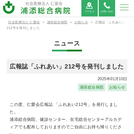
アクセス
お問い合せ
社会医療法人 仁愛会
>
浦添総合病院
>
お知らせ
>
広報誌「ふれあい」
病院紹
ご利用
診療科
部署紹
地域医
採用情
212号を発刊しました
介
案内
紹介
介
療連携
報
ニュース
病院紹介
ご利用案内
診療科紹介
部署紹介
地域医療連携
病院⾧あ
外来受診
救命救急
看護部
医療連携
当院につ
救急外来
呼吸器内
薬剤部
医療機関
病院情報
入院・お
病院総合
臨床検査
連携医療
広報誌
患者相談
消化器内
診療放射
心電図
いさつ
の方へ
センター
について
いて
受診の方
科
からの紹
の公表
見舞いの
内科
部
機関のご
窓口のご
科
線部
FAX相談
広報誌「ふれあい」212号を発刊しました
へ
介につい
方へ
案内
案内
について
て
新病院建
循環器内
栄養管理
適格請求
神経内科
リハビリ
糖尿病内
ME科
腎臓内科
臨床研究
2025年01月10日
設につい
各種書類
科
部
書発行事
診療情報
テーショ
医薬品に
分泌科
個人情報
支援セン
浦添総合病院
お知らせ
て
発行につ
業者登録
の開示に
ン部
ついての
保護方針
ター
いて
番号につ
ついて
ご案内
外科
呼吸器外
乳腺外科
整形外科
いて
科
この度、仁愛会広報誌 「ふれあい212号」を発行しまし
宗教的理
敷地内禁
臨床研究
保険外負
た。
由により
煙につい
に関する
担一覧
形成外科
脳神経外
腎・泌尿
心臓血管
輸血を拒
て
情報の公
浦添総合病院、健診センター、在宅総合センターアルカデ
科
器外科
外科
否される
開につい
ィアでも配布しておりますのでご自由にお持ち帰りくださ
患者様へ
て（オプ