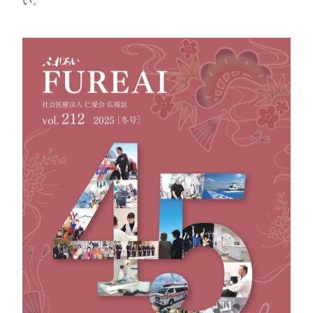
い。
トアウ
耳鼻咽喉
歯科口腔
放射線科
リハビリ
ト）
科
外科
テーショ
ン科
臨床検査
病理診断
緩和ケア
麻酔科
科
科