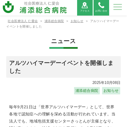
アクセス
お問い合せ
社会医療法人 仁愛会
>
浦添総合病院
>
お知らせ
>
アルツハイマーデー
病院紹
ご利用
診療科
部署紹
地域医
採用情
イベントを開催しました
介
案内
紹介
介
療連携
報
ニュース
病院紹介
ご利用案内
診療科紹介
部署紹介
地域医療連携
病院⾧あ
外来受診
救命救急
看護部
医療連携
当院につ
救急外来
呼吸器内
薬剤部
医療機関
病院情報
入院・お
病院総合
臨床検査
連携医療
広報誌
患者相談
消化器内
診療放射
心電図
いさつ
の方へ
センター
について
いて
受診の方
科
からの紹
の公表
見舞いの
内科
部
機関のご
窓口のご
科
線部
FAX相談
アルツハイマーデーイベントを開催しま
へ
介につい
方へ
案内
案内
について
した
て
新病院建
循環器内
栄養管理
適格請求
神経内科
リハビリ
糖尿病内
ME科
腎臓内科
臨床研究
設につい
各種書類
科
部
書発行事
診療情報
テーショ
医薬品に
分泌科
個人情報
支援セン
2025年10月08日
て
発行につ
業者登録
の開示に
ン部
ついての
保護方針
ター
いて
番号につ
ついて
ご案内
浦添総合病院
お知らせ
外科
呼吸器外
乳腺外科
整形外科
いて
科
宗教的理
敷地内禁
臨床研究
保険外負
毎年9月21日は「世界アルツハイマーデー」として、世界
由により
煙につい
に関する
担一覧
形成外科
脳神経外
腎・泌尿
心臓血管
輸血を拒
て
情報の公
各地で認知症への理解を深める活動が行われています。当
科
器外科
外科
否される
開につい
法人でも、地域包括支援センターさっとんが主催となり、
患者様へ
て（オプ