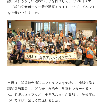
トアウ
認知症にやさしい地域づくりを目指して、9月20日（土）
耳鼻咽喉
歯科口腔
放射線科
リハビリ
ト）
に「認知症サポーター養成講座＆ライトアップ」イベント
科
外科
テーショ
ン科
を開催いたしました。
臨床検査
病理診断
緩和ケア
麻酔科
科
科
当日は、浦添総合病院エントランスを会場に、地域住民や
認知症当事者、こども会、自治会、児童センターの皆さ
ん、病院スタッフなど、多世代の方々が参加し、認知症に
ついて学び、楽しく交流しました。