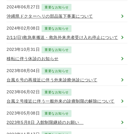
トアウ
耳鼻咽喉
歯科口腔
放射線科
リハビリ
ト）
2024年06月27日
重要なお知らせ
科
外科
テーショ
ン科
沖縄県ドクターヘリの部品落下事案について
2024年02月08日
重要なお知らせ
臨床検査
病理診断
緩和ケア
麻酔科
科
科
2/11(日)救急車搬送・救急外来患者受け入れ停止について
2023年10月31日
重要なお知らせ
移転に伴う休診のお知らせ
2023年08月04日
重要なお知らせ
台風６号の再接近に伴う外来診療休診について
2023年06月02日
重要なお知らせ
台風２号接近に伴う一般外来の診療制限の解除について
2023年05月08日
重要なお知らせ
2023年5月8日 入館制限継続のお願い