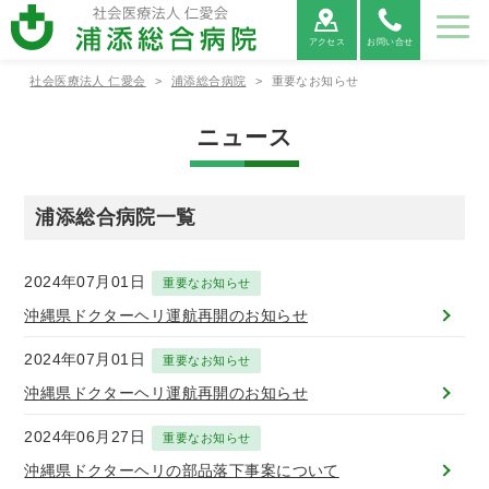
アクセス
お問い合せ
社会医療法人 仁愛会
>
浦添総合病院
>
重要なお知らせ
病院紹
ご利用
診療科
部署紹
地域医
採用情
介
案内
紹介
介
療連携
報
ニュース
病院紹介
ご利用案内
診療科紹介
部署紹介
地域医療連携
浦添総合病院一覧
病院⾧あ
外来受診
救命救急
看護部
医療連携
当院につ
救急外来
呼吸器内
薬剤部
医療機関
病院情報
入院・お
病院総合
臨床検査
連携医療
広報誌
患者相談
消化器内
診療放射
心電図
いさつ
の方へ
センター
について
いて
受診の方
科
からの紹
の公表
見舞いの
内科
部
機関のご
窓口のご
科
線部
FAX相談
へ
介につい
方へ
案内
案内
について
て
2024年07月01日
重要なお知らせ
新病院建
循環器内
栄養管理
適格請求
神経内科
リハビリ
糖尿病内
ME科
腎臓内科
臨床研究
設につい
各種書類
科
部
書発行事
診療情報
テーショ
医薬品に
分泌科
個人情報
支援セン
沖縄県ドクターヘリ運航再開のお知らせ
て
発行につ
業者登録
の開示に
ン部
ついての
保護方針
ター
いて
番号につ
ついて
ご案内
2024年07月01日
外科
呼吸器外
乳腺外科
整形外科
重要なお知らせ
いて
科
沖縄県ドクターヘリ運航再開のお知らせ
宗教的理
敷地内禁
臨床研究
保険外負
由により
煙につい
に関する
担一覧
形成外科
脳神経外
腎・泌尿
心臓血管
輸血を拒
て
情報の公
2024年06月27日
重要なお知らせ
科
器外科
外科
否される
開につい
沖縄県ドクターヘリの部品落下事案について
患者様へ
て（オプ