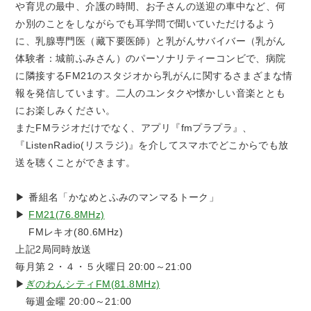
や育児の最中、介護の時間、お子さんの送迎の車中など、何
か別のことをしながらでも耳学問で聞いていただけるよう
に、乳腺専門医（藏下要医師）と乳がんサバイバー（乳がん
体験者：城前ふみさん）のパーソナリティーコンビで、病院
に隣接するFM21のスタジオから乳がんに関するさまざまな情
報を発信しています。二人のユンタクや懐かしい音楽ととも
にお楽しみください。
またFMラジオだけでなく、アプリ『fmプラプラ』、
『ListenRadio(リスラジ)』を介してスマホでどこからでも放
送を聴くことができます。
▶ 番組名「かなめとふみのマンマるトーク」
▶
FM21(76.8MHz)
FMレキオ(80.6MHz)
上記2局同時放送
毎月第２・４・５火曜日 20:00～21:00
▶
ぎのわんシティFM(81.8MHz)
毎週金曜 20:00～21:00