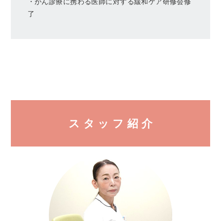
・がん診療に携わる医師に対する緩和ケア研修会修
了
ス タ ッ フ 紹 介