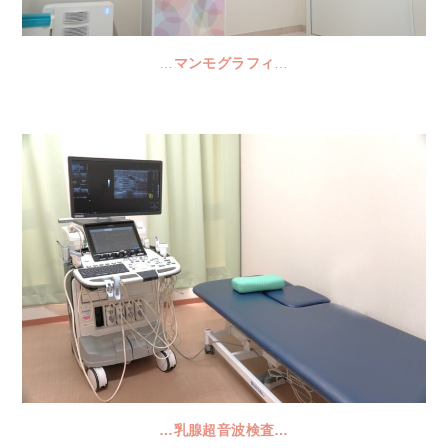
…
マンモグラフィ
…
…乳腺超音波検査…