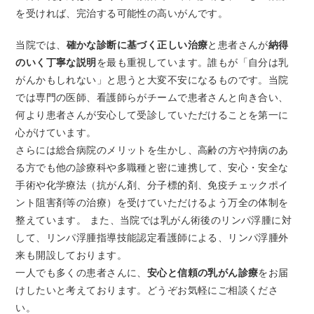
トアウ
耳鼻咽喉
歯科口腔
放射線科
リハビリ
ト）
を受ければ、完治する可能性の高いがんです。
科
外科
テーショ
ン科
当院では、
確かな診断に基づく正しい治療
と患者さんが
納得
のいく丁寧な説明
を最も重視しています。誰もが「自分は乳
臨床検査
病理診断
緩和ケア
麻酔科
科
科
がんかもしれない」と思うと大変不安になるものです。当院
では専門の医師、看護師らがチームで患者さんと向き合い、
何より患者さんが安心して受診していただけることを第一に
心がけています。
さらには総合病院のメリットを生かし、高齢の方や持病のあ
る方でも他の診療科や多職種と密に連携して、安心・安全な
手術や化学療法（抗がん剤、分子標的剤、免疫チェックポイ
ント阻害剤等の治療）を受けていただけるよう万全の体制を
整えています。 また、当院では乳がん術後のリンパ浮腫に対
して、リンパ浮腫指導技能認定看護師による、リンパ浮腫外
来も開設しております。
一人でも多くの患者さんに、
安心と信頼の乳がん診療
をお届
けしたいと考えております。どうぞお気軽にご相談くださ
い。