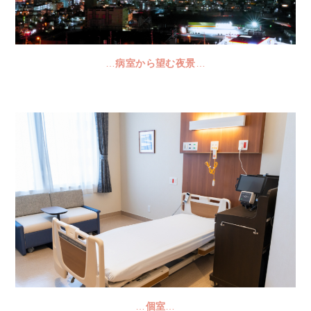
…
病室から望む夜景
…
…
個室
…