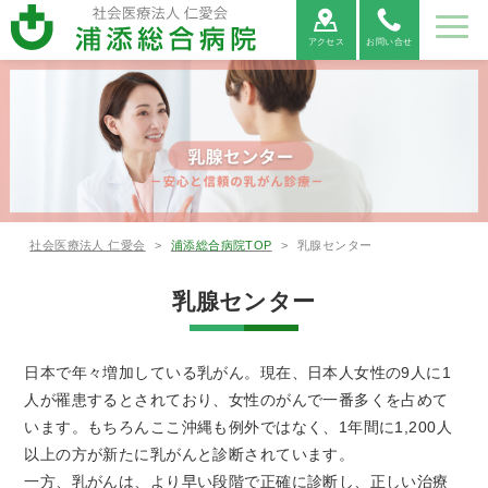
アクセス
お問い合せ
病院紹
ご利用
診療科
部署紹
地域医
採用情
介
案内
紹介
介
療連携
報
病院紹介
ご利用案内
診療科紹介
部署紹介
地域医療連携
病院⾧あ
外来受診
救命救急
看護部
医療連携
当院につ
救急外来
呼吸器内
薬剤部
医療機関
病院情報
入院・お
病院総合
臨床検査
連携医療
広報誌
患者相談
消化器内
診療放射
心電図
いさつ
の方へ
センター
について
いて
受診の方
科
からの紹
の公表
見舞いの
内科
部
機関のご
窓口のご
科
線部
FAX相談
社会医療法人 仁愛会
>
浦添総合病院TOP
>
乳腺センター
へ
介につい
方へ
案内
案内
について
て
新病院建
循環器内
栄養管理
適格請求
神経内科
リハビリ
糖尿病内
ME科
腎臓内科
臨床研究
乳腺センター
設につい
各種書類
科
部
書発行事
診療情報
テーショ
医薬品に
分泌科
個人情報
支援セン
て
発行につ
業者登録
の開示に
ン部
ついての
保護方針
ター
いて
番号につ
ついて
ご案内
外科
呼吸器外
乳腺外科
整形外科
いて
日本で年々増加している乳がん。現在、日本人女性の9人に1
科
宗教的理
敷地内禁
臨床研究
保険外負
人が罹患するとされており、女性のがんで一番多くを占めて
由により
煙につい
に関する
担一覧
います。もちろんここ沖縄も例外ではなく、1年間に1,200人
形成外科
脳神経外
腎・泌尿
心臓血管
輸血を拒
て
情報の公
科
器外科
外科
否される
開につい
以上の方が新たに乳がんと診断されています。
患者様へ
て（オプ
一方、乳がんは、より早い段階で正確に診断し、正しい治療