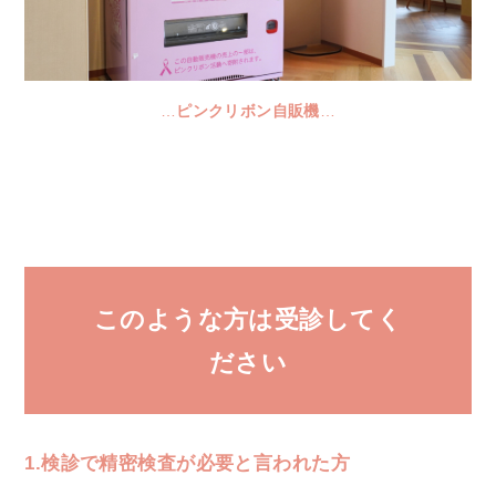
…
ピンクリボン自販機
…
このような方は受診してく
ださい
1.検診で精密検査が必要と言われた方