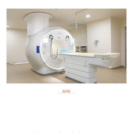
…
MRI
…