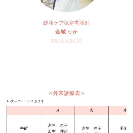
緩和ケア認定看護師
金城 りか
RIKA KINJO
＜外来診療表＞
月
火
水
宮里 恵子
午前
宮里 恵子
手術日
田中 理絵