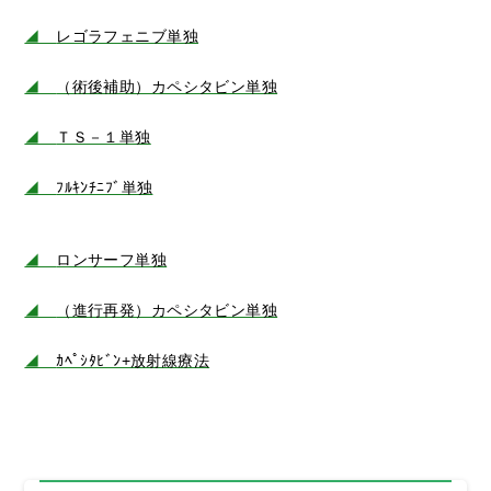
◢
レゴラフェニブ単独
◢
（術後補助）カペシタビン単独
◢
ＴＳ－１単独
◢
ﾌﾙｷﾝﾁﾆﾌﾞ単独
◢
ロンサーフ単独
◢
（進行再発）カペシタビン単独
◢
ｶﾍﾟｼﾀﾋﾞﾝ+放射線療法