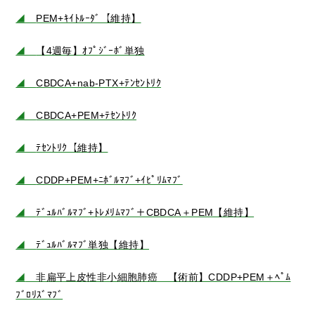
◢
PEM+ｷｲﾄﾙｰﾀﾞ【維持】
◢
【4週毎】ｵﾌﾟｼﾞｰﾎﾞ単独
◢
CBDCA+nab-PTX+ﾃﾝｾﾝﾄﾘｸ
◢
CBDCA+PEM+ﾃｾﾝﾄﾘｸ
◢
ﾃｾﾝﾄﾘｸ【維持】
◢
CDDP+PEM+ﾆﾎﾞﾙﾏﾌﾞ+ｲﾋﾟﾘﾑﾏﾌﾞ
◢
ﾃﾞｭﾙﾊﾞﾙﾏﾌﾞ+ﾄﾚﾒﾘﾑﾏﾌﾞ＋CBDCA＋PEM【維持】
◢
ﾃﾞｭﾙﾊﾞﾙﾏﾌﾞ単独【維持】
◢
非扁平上皮性非小細胞肺癌 【術前】CDDP+PEM＋ﾍﾟﾑ
ﾌﾞﾛﾘｽﾞﾏﾌﾞ