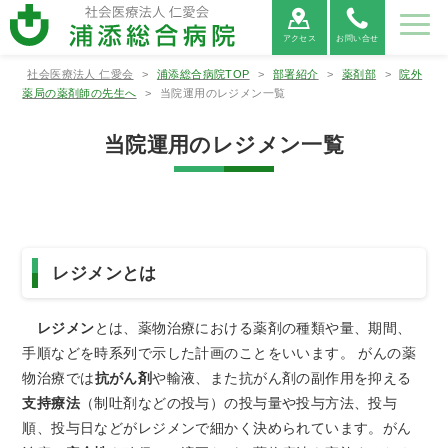
アクセス
お問い合せ
社会医療法人 仁愛会
>
浦添総合病院TOP
>
部署紹介
>
薬剤部
>
院外
病院紹
ご利用
診療科
部署紹
地域医
採用情
薬局の薬剤師の先生へ
>
当院運用のレジメン一覧
介
案内
紹介
介
療連携
報
当院運用のレジメン一覧
病院紹介
ご利用案内
診療科紹介
部署紹介
地域医療連携
病院⾧あ
外来受診
救命救急
看護部
医療連携
当院につ
救急外来
呼吸器内
薬剤部
医療機関
病院情報
入院・お
病院総合
臨床検査
連携医療
広報誌
患者相談
消化器内
診療放射
心電図
いさつ
の方へ
センター
について
いて
受診の方
科
からの紹
の公表
見舞いの
内科
部
機関のご
窓口のご
科
線部
FAX相談
へ
介につい
方へ
案内
案内
について
て
新病院建
循環器内
栄養管理
適格請求
神経内科
リハビリ
糖尿病内
ME科
腎臓内科
臨床研究
レジメンとは
設につい
各種書類
科
部
書発行事
診療情報
テーショ
医薬品に
分泌科
個人情報
支援セン
て
発行につ
業者登録
の開示に
ン部
ついての
保護方針
ター
いて
番号につ
ついて
ご案内
レジメン
とは、薬物治療における薬剤の種類や量、期間、
外科
呼吸器外
乳腺外科
整形外科
いて
科
手順などを時系列で示した計画のことをいいます。 がんの薬
宗教的理
敷地内禁
臨床研究
保険外負
物治療では
抗がん剤
や輸液、また抗がん剤の副作用を抑える
由により
煙につい
に関する
担一覧
形成外科
脳神経外
腎・泌尿
心臓血管
輸血を拒
て
情報の公
支持療法
（制吐剤などの投与）の投与量や投与方法、投与
科
器外科
外科
否される
開につい
順、投与日などがレジメンで細かく決められています。がん
患者様へ
て（オプ