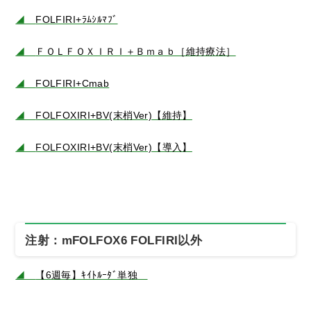
◢
FOLFIRI+ﾗﾑｼﾙﾏﾌﾞ
◢
ＦＯＬＦＯＸＩＲＩ＋Ｂｍａｂ［維持療法］
◢
FOLFIRI+Cmab
◢
FOLFOXIRI+BV(末梢Ver)【維持】
◢
FOLFOXIRI+BV(末梢Ver)【導入】
注射：mFOLFOX6 FOLFIRI以外
◢
【6週毎】ｷｲﾄﾙｰﾀﾞ単独