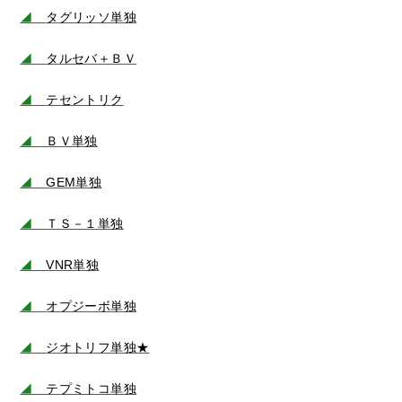
◢
タグリッソ単独
◢
タルセバ＋ＢＶ
◢
テセントリク
◢
ＢＶ単独
◢
GEM単独
◢
ＴＳ－１単独
◢
VNR単独
◢
オプジーボ単独
◢
ジオトリフ単独★
◢
テプミトコ単独