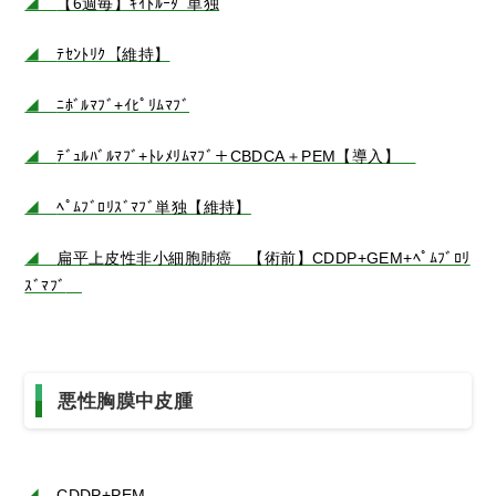
◢
【6週毎】ｷｲﾄﾙｰﾀﾞ単独
◢
ﾃｾﾝﾄﾘｸ【維持】
◢
ﾆﾎﾞﾙﾏﾌﾞ+ｲﾋﾟﾘﾑﾏﾌﾞ
◢
ﾃﾞｭﾙﾊﾞﾙﾏﾌﾞ+ﾄﾚﾒﾘﾑﾏﾌﾞ＋CBDCA＋PEM【導入】
◢
ﾍﾟﾑﾌﾞﾛﾘｽﾞﾏﾌﾞ単独【維持】
◢
扁平上皮性非小細胞肺癌 【術前】CDDP+GEM+ﾍﾟﾑﾌﾞﾛﾘ
ｽﾞﾏﾌﾞ
悪性胸膜中皮腫
◢
CDDP+PEM