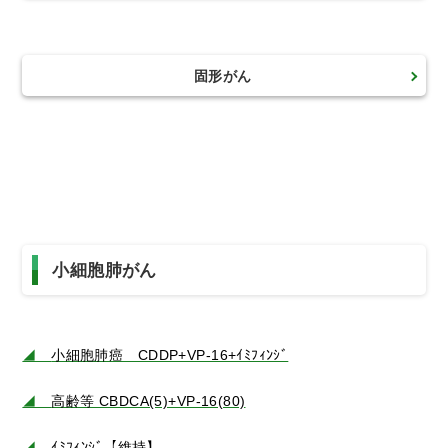
固形がん
小細胞肺がん
◢
小細胞肺癌 CDDP+VP-16+ｲﾐﾌｨﾝｼﾞ
◢
高齢等 CBDCA(5)+VP-16(80)
◢
ｲﾐﾌｨﾝｼﾞ【維持】