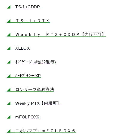
◢
TS-1+CDDP
◢
ＴＳ－１＋ＤＴＸ
◢
Ｗｅｅｋｌｙ ＰＴＸ＋ＣＤＤＰ【内服不可】
◢
XELOX
◢
ｵﾌﾟｼﾞｰﾎﾞ単独(2週毎)
◢
ﾊｰｾﾌﾟﾁﾝ＋XP
◢
ロンサーフ単独療法
◢
Weekly PTX【内服可】
◢
mFOLFOX6
◢
ニボルマブ＋ｍＦＯＬＦＯＸ６