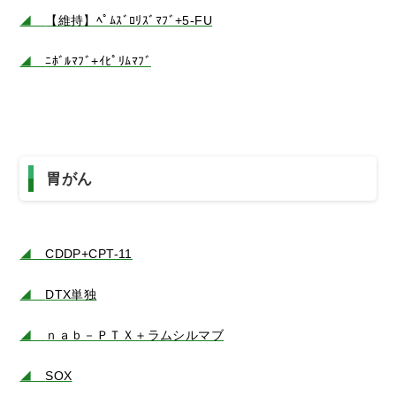
◢
【維持】ﾍﾟﾑｽﾞﾛﾘｽﾞﾏﾌﾞ+5-FU
◢
ﾆﾎﾞﾙﾏﾌﾞ+ｲﾋﾟﾘﾑﾏﾌﾞ
胃がん
◢
CDDP+CPT-11
◢
DTX単独
◢
ｎａｂ－ＰＴＸ＋ラムシルマブ
◢
SOX