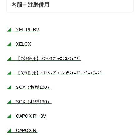
内服＋注射併用
◢
XELIRI+BV
◢
XELOX
◢
【2剤併用】ｾﾂｷｼﾏﾌﾞ+ｴﾝｺﾗﾌｪﾆﾌﾞ
◢
【3剤併用】ｾﾂｷｼﾏﾌﾞ+ｴﾝｺﾗﾌｪﾆﾌﾞ+ﾋﾞﾆﾒﾁﾆﾌﾞ
◢
SOX（ｵｷｻﾘ100）
◢
SOX（ｵｷｻﾘ130）
◢
CAPOXIRI+BV
◢
CAPOXIRI