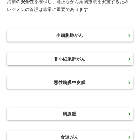
トアウ
治療の
安全性
を確保し、適正ながん薬物療法を実施するため
耳鼻咽喉
歯科口腔
放射線科
リハビリ
ト）
レジメンの管理は非常に重要であります。
科
外科
テーショ
ン科
臨床検査
病理診断
緩和ケア
麻酔科
小細胞肺がん
科
科
非小細胞肺がん
悪性胸膜中皮腫
胸腺腫
食道がん