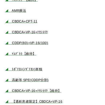
◢
AMR療法
◢
CBDCA+CPT-11
◢
CBDCA+VP-16+ﾃｾﾝﾄﾘｸ
◢
CDDP(80)+VP-16(100)
◢
ｲﾑﾃﾞﾄﾗ【維持】
◢
ﾄﾎﾟﾃｶﾝ(ﾉｷﾞﾃｶﾝ)単独
◢
高齢等 SPE(CDDP分割)
◢
CBDCA+VP-16+ﾃｾﾝﾄﾘｸ【維持】
◢
【透析患者限定】CBDCA+VP-16