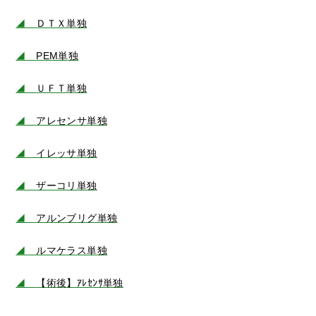
◢
ＤＴＸ単独
◢
PEM単独
◢
ＵＦＴ単独
◢
アレセンサ単独
◢
イレッサ単独
◢
ザーコリ単独
◢
アルンブリグ単独
◢
ルマケラス単独
◢
【術後】ｱﾚｾﾝｻ単独