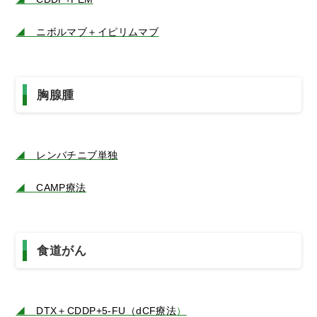
◢
ニボルマブ＋イピリムマブ
胸腺腫
◢
レンバチニブ単独
◢
CAMP療法
食道がん
◢
DTX＋CDDP+5-FU（dCF療法
）