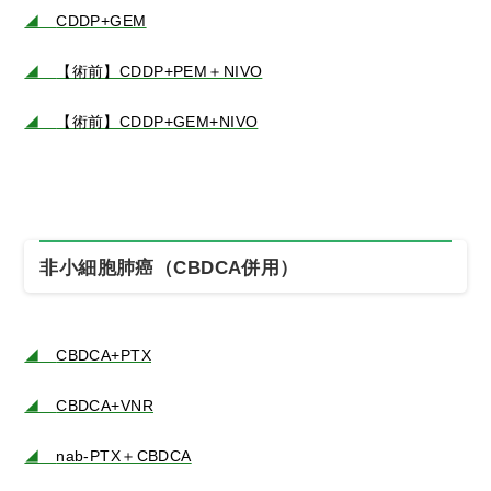
◢
CDDP+GEM
◢
【術前】CDDP+PEM＋NIVO
◢
【術前】CDDP+GEM+NIVO
非小細胞肺癌（CBDCA併用）
◢
CBDCA+PTX
◢
CBDCA+VNR
◢
nab-PTX＋CBDCA