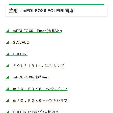
注射：mFOLFOX6 FOLFIRI関連
◢
mFOLFOX6＋Pmab(末梢Ver)
◢
SLV5FU2
◢
FOLFIRI
◢
ＦＯＬＦＩＲＩ＋パニツムマブ
◢
mFOLFOX6(末梢Ver)
◢
ｍＦＯＬＦＯＸ６＋ベバシズマブ
◢
ｍＦＯＬＦＯＸ６＋セツキシマブ
◢
FOLFIRI+ﾗﾑｼﾙﾏﾌﾞ(末梢Ver)