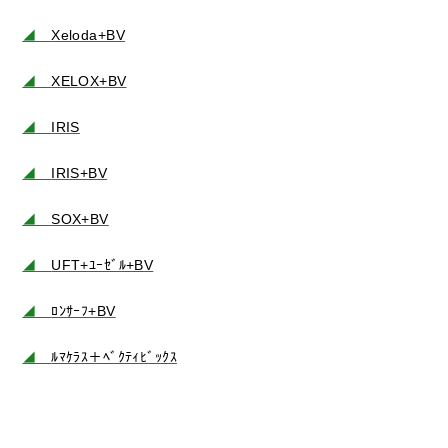
◢
Xeloda+BV
◢
XELOX+BV
◢
IRIS
◢
IRIS+BV
◢
SOX+BV
◢
UFT+ﾕｰｾﾞﾙ+BV
◢
ﾛﾝｻｰﾌ+BV
◢
ﾙﾏｹﾗｽ＋ﾍﾞｸﾃｨﾋﾞｯｸｽ