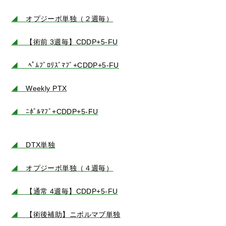
◢
オプジーボ単独（２週毎）
◢
【術前 3週毎】CDDP+5-FU
◢
ﾍﾟﾑﾌﾞﾛﾘｽﾞﾏﾌﾞ+CDDP+5-FU
◢
Weekly PTX
◢
ﾆﾎﾞﾙﾏﾌﾞ+CDDP+5-FU
◢
DTX単独
◢
オプジーボ単独（４週毎）
◢
【通常 4週毎】CDDP+5-FU
◢
【術後補助】ニボルマブ単独