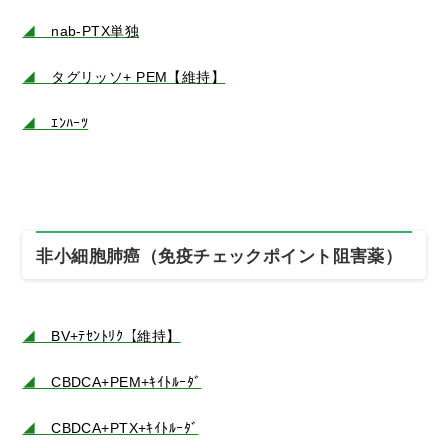
◢
nab-PTX単独
◢
タグリッソ+ PEM【維持】
◢
ｴﾝﾊｰﾂ
非小細胞肺癌（免疫チェックポイント阻害薬）
◢
BV+ﾃｾﾝﾄﾘｸ【維持】
◢
CBDCA+PEM+ｷｲﾄﾙｰﾀﾞ
◢
CBDCA+PTX+ｷｲﾄﾙｰﾀﾞ