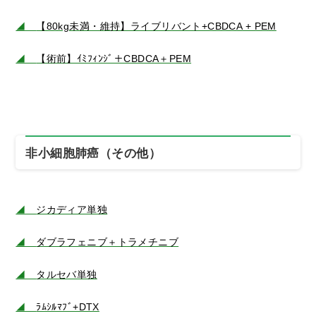
◢
【80kg未満・維持】ライブリバント+CBDCA + PEM
◢
【術前】ｲﾐﾌｨﾝｼﾞ＋CBDCA＋PEM
非小細胞肺癌（その他）
◢
ジカディア単独
◢
ダブラフェニブ＋トラメチニブ
◢
タルセバ単独
◢
ﾗﾑｼﾙﾏﾌﾞ+DTX