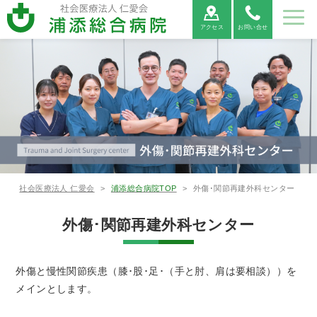
アクセス
お問い合せ
病院紹
ご利用
診療科
部署紹
地域医
採用情
介
案内
紹介
介
療連携
報
病院紹介
ご利用案内
診療科紹介
部署紹介
地域医療連携
病院⾧あ
外来受診
救命救急
看護部
医療連携
当院につ
救急外来
呼吸器内
薬剤部
医療機関
病院情報
入院・お
病院総合
臨床検査
連携医療
広報誌
患者相談
消化器内
診療放射
心電図
いさつ
の方へ
センター
について
いて
受診の方
科
からの紹
の公表
見舞いの
内科
部
機関のご
窓口のご
科
線部
FAX相談
へ
介につい
方へ
案内
案内
について
て
新病院建
循環器内
栄養管理
適格請求
神経内科
リハビリ
糖尿病内
ME科
腎臓内科
臨床研究
社会医療法人 仁愛会
>
浦添総合病院TOP
>
外傷･関節再建外科センター
設につい
各種書類
科
部
書発行事
診療情報
テーショ
医薬品に
分泌科
個人情報
支援セン
て
発行につ
業者登録
の開示に
ン部
ついての
保護方針
ター
外傷･関節再建外科センター
いて
番号につ
ついて
ご案内
外科
呼吸器外
乳腺外科
整形外科
いて
科
宗教的理
敷地内禁
臨床研究
保険外負
由により
煙につい
に関する
担一覧
外傷と慢性関節疾患（膝･股･足･（手と肘、肩は要相談））を
形成外科
脳神経外
腎・泌尿
心臓血管
輸血を拒
て
情報の公
メインとします。
科
器外科
外科
否される
開につい
患者様へ
て（オプ