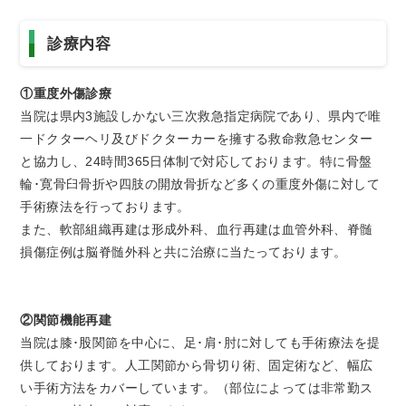
トアウ
耳鼻咽喉
歯科口腔
放射線科
リハビリ
ト）
科
外科
テーショ
診療内容
ン科
臨床検査
病理診断
緩和ケア
麻酔科
①重度外傷診療
科
科
当院は県内3施設しかない三次救急指定病院であり、県内で唯
一ドクターヘリ及びドクターカーを擁する救命救急センター
と協力し、24時間365日体制で対応しております。特に骨盤
輪･寛骨臼骨折や四肢の開放骨折など多くの重度外傷に対して
手術療法を行っております。
また、軟部組織再建は形成外科、血行再建は血管外科、脊髄
損傷症例は脳脊髄外科と共に治療に当たっております。
②関節機能再建
当院は膝･股関節を中心に、足･肩･肘に対しても手術療法を提
供しております。人工関節から骨切り術、固定術など、幅広
い手術方法をカバーしています。（部位によっては非常勤ス