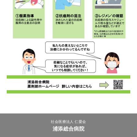
トアウ
耳鼻咽喉
歯科口腔
放射線科
リハビリ
ト）
科
外科
テーショ
ン科
臨床検査
病理診断
緩和ケア
麻酔科
科
科
社会医療法人 仁愛会
浦添総合病院