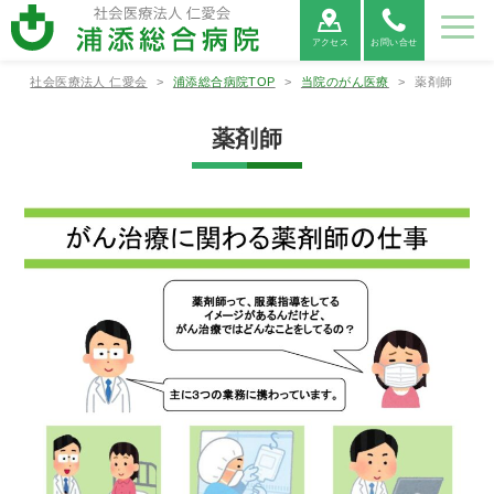
アクセス
お問い合せ
社会医療法人 仁愛会
>
浦添総合病院TOP
>
当院のがん医療
>
薬剤師
病院紹
ご利用
診療科
部署紹
地域医
採用情
介
案内
紹介
介
療連携
報
薬剤師
病院紹介
ご利用案内
診療科紹介
部署紹介
地域医療連携
病院⾧あ
外来受診
救命救急
看護部
医療連携
当院につ
救急外来
呼吸器内
薬剤部
医療機関
病院情報
入院・お
病院総合
臨床検査
連携医療
広報誌
患者相談
消化器内
診療放射
心電図
いさつ
の方へ
センター
について
いて
受診の方
科
からの紹
の公表
見舞いの
内科
部
機関のご
窓口のご
科
線部
FAX相談
へ
介につい
方へ
案内
案内
について
て
新病院建
循環器内
栄養管理
適格請求
神経内科
リハビリ
糖尿病内
ME科
腎臓内科
臨床研究
設につい
各種書類
科
部
書発行事
診療情報
テーショ
医薬品に
分泌科
個人情報
支援セン
て
発行につ
業者登録
の開示に
ン部
ついての
保護方針
ター
いて
番号につ
ついて
ご案内
外科
呼吸器外
乳腺外科
整形外科
いて
科
宗教的理
敷地内禁
臨床研究
保険外負
由により
煙につい
に関する
担一覧
形成外科
脳神経外
腎・泌尿
心臓血管
輸血を拒
て
情報の公
科
器外科
外科
否される
開につい
患者様へ
て（オプ