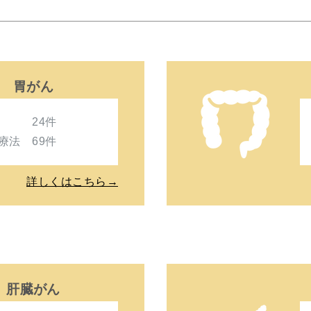
胃がん
術 24件
療法 69件
詳しくはこちら→
肝臓がん