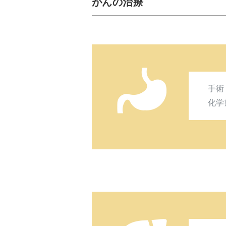
がんの治療
手
化学