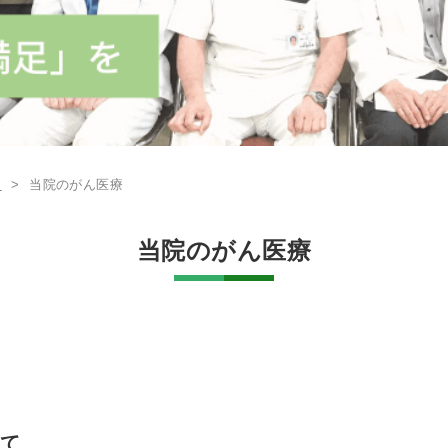
病理診断科
緩和ケア
P
>
当院のがん医療
当院のがん医療
いて