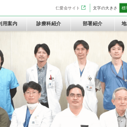
仁愛会サイト
文字の大きさ
標
利用案内
診療科紹介
部署紹介
地
当院について
救急外来受診の方へ
呼吸器内科
薬剤部
医療機関からの紹介について
病院情報の公表
入院・お見舞いの方へ
病院総合内科
臨床検査部
連携医療機関のご案内
適格請求書発行事業者登録番
診療情報の開示について
神経内科
リハビリテーション部
医薬品についてのご案内
糖尿病内分泌科
ME科
号について
敷地内禁煙について
呼吸器外科
臨床研究に関する情報の公開
乳腺外科
について（オプトアウト）
脳神経外科
腎・泌尿器外科
歯科口腔外科
放射線科