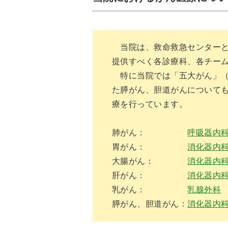
当院は、救命救急センターと
提供すべく各診療科、各チー
特に当院では「五大がん」（
た膵がん、胆道がんについて
療を行っています。
肺がん：
呼吸器内
胃がん：
消化器内
大腸がん：
消化器内
肝がん：
消化器内
乳がん：
乳腺外科
膵がん、胆道がん：
消化器内