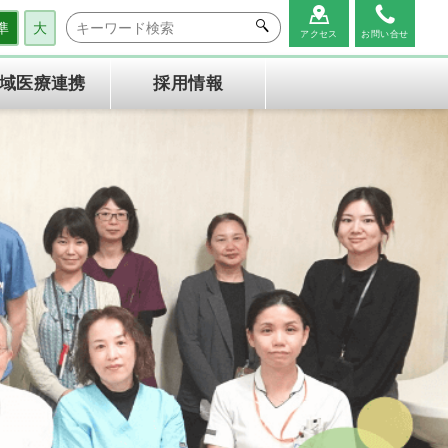
準
大
アクセス
お問い合せ
域医療連携
採用情報
広報誌
患者相談窓口のご案内
消化器内科
診療放射線部
心電図FAX相談について
個人情報保護方針
腎臓内科
臨床研究支援センター
保険外負担一覧
整形外科
心臓血管外科
リハビリテーション科