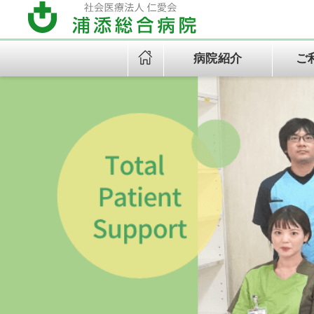
病院紹介
ご
病院紹介
ご利用案内
診療科紹介
部署紹介
地域医療連携
病院⾧あいさつ
外来受診の方へ
救命救急センター
看護部
医療連携について
新病院建設について
各種書類発行について
循環器内科
栄養管理部
宗教的理由により輸血を拒否
外科
される患者様へ
形成外科
耳鼻咽喉科