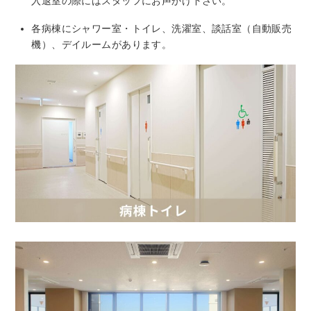
入退室の際にはスタッフにお声かけ下さい。
トアウ
耳鼻咽喉
歯科口腔
放射線科
リハビリ
ト）
科
外科
テーショ
各病棟にシャワー室・トイレ、洗濯室、談話室（自動販売
ン科
機）、デイルームがあります。
臨床検査
病理診断
緩和ケア
麻酔科
科
科