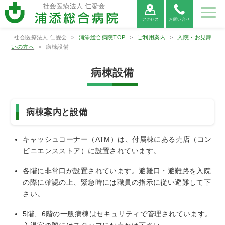
アクセス
お問い合せ
社会医療法人 仁愛会
>
浦添総合病院TOP
>
ご利用案内
>
入院・お見舞
病院紹
ご利用
診療科
部署紹
地域医
採用情
いの方へ
>
病棟設備
介
案内
紹介
介
療連携
報
病棟設備
病院紹介
ご利用案内
診療科紹介
部署紹介
地域医療連携
病院⾧あ
外来受診
救命救急
看護部
医療連携
当院につ
救急外来
呼吸器内
薬剤部
医療機関
病院情報
入院・お
病院総合
臨床検査
連携医療
広報誌
患者相談
消化器内
診療放射
心電図
いさつ
の方へ
センター
について
いて
受診の方
科
からの紹
の公表
見舞いの
内科
部
機関のご
窓口のご
科
線部
FAX相談
病棟案内と設備
へ
介につい
方へ
案内
案内
について
て
新病院建
循環器内
栄養管理
適格請求
神経内科
リハビリ
糖尿病内
ME科
腎臓内科
臨床研究
キャッシュコーナー（ATM）は、付属棟にある売店（コン
設につい
各種書類
科
部
書発行事
診療情報
テーショ
医薬品に
分泌科
個人情報
支援セン
て
発行につ
業者登録
の開示に
ン部
ついての
保護方針
ター
ビニエンスストア）に設置されています。
いて
番号につ
ついて
ご案内
外科
呼吸器外
乳腺外科
整形外科
いて
各階に非常口が設置されています。避難口・避難路を入院
科
の際に確認の上、緊急時には職員の指示に従い避難して下
宗教的理
敷地内禁
臨床研究
保険外負
由により
煙につい
に関する
担一覧
さい。
形成外科
脳神経外
腎・泌尿
心臓血管
輸血を拒
て
情報の公
科
器外科
外科
否される
開につい
5階、6階の一般病棟はセキュリティで管理されています。
患者様へ
て（オプ